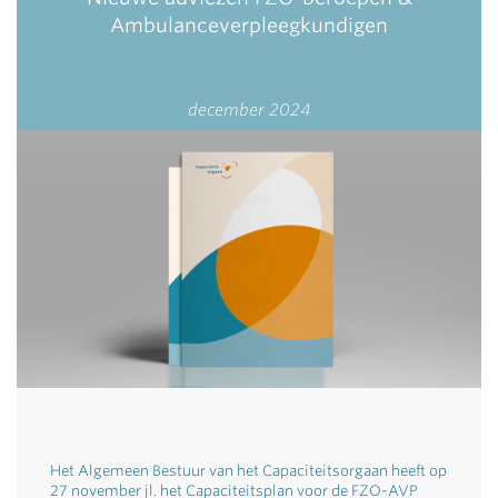
Ambulanceverpleegkundigen
december 2024
Het Algemeen Bestuur van het Capaciteitsorgaan heeft op
27 november jl. het Capaciteitsplan voor de FZO-AVP