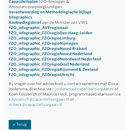
Capaciteitsplan
FZO-beroepen &
Ambulanceverpleegkundigen
Verantwoording en Methodologische bijlage
Infographics
Aanbiedingsbrief
aan de Minister van VWS
FZO_infographic_AVPregionaal
FZO_infographic_FZOregioDen Haag-Leiden
FZO_infographic_FZOregioLimburg
FZO_infographic_FZOregioNijmegen
FZO_infographic_FZOregioNoord Brabant
FZO_infographic_FZOregioNoord Nederland
FZO_infographic_FZOregioNoordwest Nederland
FZO_infographic_FZOregioOost Nederland
FZO_infographic_FZOregioRijnmond & Zeeland
FZO_infographic_FZOregioUtrecht
Bij vragen over het advies kunt u contact opnemen met Cisca
Joldersma, directeur via
c.joldersma@capaciteitsorgaan.nl
of
Koen Füssenich of Maurice Heck, programmasecretarissen via
k.fussenich@capaciteitsorgaan.nl
of
m.heck@capaciteitsorgaan.nl
Terug