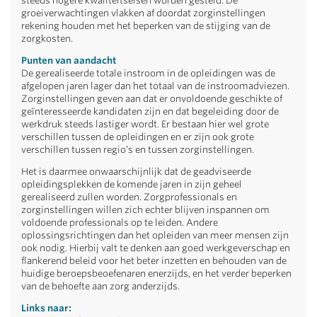
steeds hogere kwaliteitseisen worden gesteld. De
groeiverwachtingen vlakken af doordat zorginstellingen
rekening houden met het beperken van de stijging van de
zorgkosten.
Punten van aandacht
De gerealiseerde totale instroom in de opleidingen was de
afgelopen jaren lager dan het totaal van de instroomadviezen.
Zorginstellingen geven aan dat er onvoldoende geschikte of
geïnteresseerde kandidaten zijn en dat begeleiding door de
werkdruk steeds lastiger wordt. Er bestaan hier wel grote
verschillen tussen de opleidingen en er zijn ook grote
verschillen tussen regio’s en tussen zorginstellingen.
Het is daarmee onwaarschijnlijk dat de geadviseerde
opleidingsplekken de komende jaren in zijn geheel
gerealiseerd zullen worden. Zorgprofessionals en
zorginstellingen willen zich echter blijven inspannen om
voldoende professionals op te leiden. Andere
oplossingsrichtingen dan het opleiden van meer mensen zijn
ook nodig. Hierbij valt te denken aan goed werkgeverschap en
flankerend beleid voor het beter inzetten en behouden van de
huidige beroepsbeoefenaren enerzijds, en het verder beperken
van de behoefte aan zorg anderzijds.
Links naar: