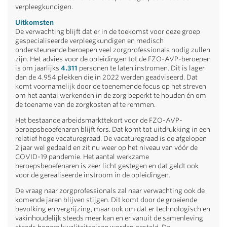
verpleegkundigen.
Uitkomsten
De verwachting blijft dat er in de toekomst voor deze groep
gespecialiseerde verpleegkundigen en medisch
ondersteunende beroepen veel zorgprofessionals nodig zullen
zijn. Het advies voor de opleidingen tot de FZO-AVP-beroepen
is om jaarlijks
4.311
personen te laten instromen. Dit is lager
dan de 4.954 plekken die in 2022 werden geadviseerd. Dat
komt voornamelijk door de toenemende focus op het streven
om het aantal werkenden in de zorg beperkt te houden én om
de toename van de zorgkosten af te remmen.
Het bestaande arbeidsmarkttekort voor de FZO-AVP-
beroepsbeoefenaren blijft fors. Dat komt tot uitdrukking in een
relatief hoge vacaturegraad. De vacaturegraad is de afgelopen
2 jaar wel gedaald en zit nu weer op het niveau van vóór de
COVID-19 pandemie. Het aantal werkzame
beroepsbeoefenaren is zeer licht gestegen en dat geldt ook
voor de gerealiseerde instroom in de opleidingen.
De vraag naar zorgprofessionals zal naar verwachting ook de
komende jaren blijven stijgen. Dit komt door de groeiende
bevolking en vergrijzing, maar ook om dat er technologisch en
vakinhoudelijk steeds meer kan en er vanuit de samenleving