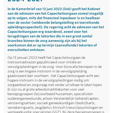
In de Kamerbrief van 13 juni 2023
(
link
)
geeft het Kabinet
aan de adviezen van het Capaciteitsorgaan zoveel mogelijk
op te volgen, mits dat financieel inpasbaar is en haalbaar
voor de sector (voldoende belangstelling en toereikende
opleidingscapaciteit). De regering acht de adviezen van het
Capaciteitsorgaan erg waardevol, zowel voor het
terugdringen van de tekorten die in een groot aantal
branches binnen de zorg aanwezig zijn als bij het
voorkomen dat er op termijn (aanvullende) tekorten of
overschotten ontstaan.
Op 13 januari 2023 heeft het Capaciteitsorgaan de
instroomadviezen gepubliceerd voor initiële en
vervolgopleidingen in de zorg. Voor bijna alle beroepen in de
zorg is een hogere instroom in de vervolgopleiding
geadviseerd dan voorheen. Het Capaciteitsorgaan acht een
hogere instroom in de vervolgopleidingen nodig om
zorgaanbod en zorgvraag niet verder uit elkaar te laten lopen.
Er zijn nu al grote arbeidsmarkttekorten voor veel
beroepsgroepen (bijvoorbeeld huisartsen, specialisten
ouderengeneeskunde, artsen Verstandelijk Gehandicapten,
verslavingsartsen, sociaal geneeskundigen (bedrijfsarts,
verzekeringsarts, jeugdarts), klinisch (neuro)psychologen en
verpleegkundig specialisten GGZ). Bij deze beroepsgroepen is