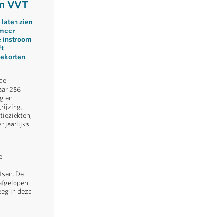
en VVT
 laten zien
 meer
e instroom
ft
tekorten
de
aar 286
ng en
rijzing,
tieziekten,
 jaarlijks
e
tsen. De
 afgelopen
eeg in deze