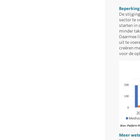
Beperking
De stijgin
sector te 
starten in 
minder tak
Daarmee li
uit te voer
creëren me
voor de op
Meer weten