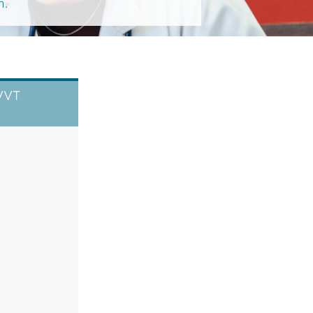
n.
 VVT