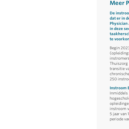
Meer P
De instroo
dat er in 
Physician 
in deze se
taakhersc
te voorko
Begin 2023
(opleiding
instromers 
Thuiszorg 
transitie v
chronische
250 instr
Instroom E
Inmiddels 
hogeschole
opleidinge
instroom v
5 jaar van
periode va