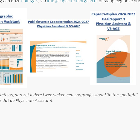
aag aan onze
collega’s
, via
info@capaciteitsorgaan.nl
of raadpleeg onze pub
eitsorgaan zet iedere twee weken een zorgprofessional ‘in the spotlight’.
s dat de Physician Assistant.