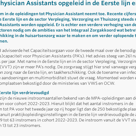
hysician Assistants opgeleid in de Eerste lijn 
m in de opleidingen tot Physician Assistant neemt toe. Recente cijfers
de Eerste lijn en de sector Verpleging, Verzorging en Thuiszorg steeds
Assistants worden opgeleid. Er is echter een verdere verhoging van d
ctoren nodig om de ambities van het Integraal Zorgakkoord wat betre
hikking in de huisartsenzorg waar te maken en om verder oplopende 
men.
 adviseerde het Capaciteitsorgaan voor de tweede maal over de benodig
s)capaciteit voor Physician Assistants (PA’s). Het advies steeg van 261 n
per jaar. Met name in de Eerste lijn en in de sector Verpleging, Verzorgi
(VVT) zijn er meer PA’s nodig. De zorgvraag stijgt hier snel vanwege verg
an zorg naar de Eerste lijn, en taakherschikking. Ook de toename van infec
 aandoeningen en multimorbiditeit stuwt de vraag. Momenteel worden er
oomplaatsen bekostigd door de ministeries van VWS en OCW.
erste lijn verdrievoudigd
zijn de nieuwe instroomaantallen bekend van de MPA-opleidingen aan d
n voor cohort 2022-2023. Hieruit blijkt dat het aantal instromers in de
n tot PA voor het tweede jaar op rij hoger ligt dan de 250 bekostigde plaa
anuit praktijkopleidingsinstellingen in de Eerste lijn verdrievoudigde de
 19 tot 63 instromers in cohort 2022-2023. De instroom vanuit de VVT st
n 13 tot 23 instromers.