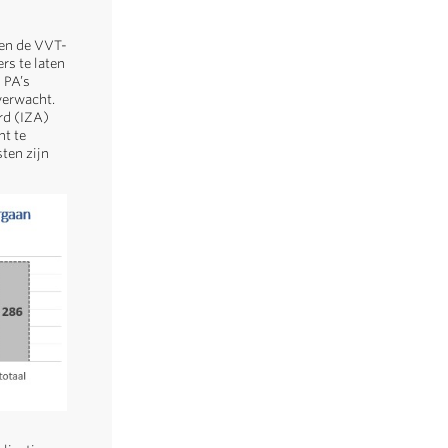
 en de VVT-
rs te laten
 PA’s
verwacht.
rd (IZA)
nt te
ten zijn