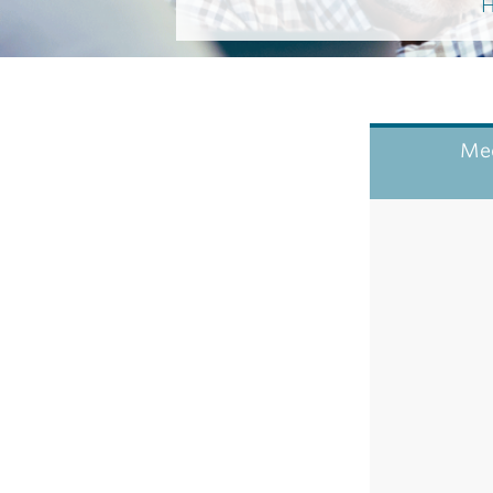
H
Mee