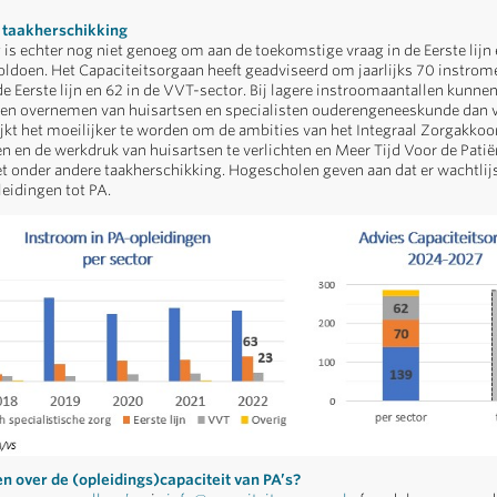
 taakherschikking
g is echter nog niet genoeg om aan de toekomstige vraag in de Eerste lijn
voldoen. Het Capaciteitsorgaan heeft geadviseerd om jaarlijks 70 instrome
de Eerste lijn en 62 in de VVT-sector. Bij lagere instroomaantallen kunnen
en overnemen van huisartsen en specialisten ouderengeneeskunde dan 
jkt het moeilijker te worden om de ambities van het Integraal Zorgakkoo
en en de werkdruk van huisartsen te verlichten en Meer Tijd Voor de Patië
t onder andere taakherschikking. Hogescholen geven aan dat er wachtlijs
leidingen tot PA.
 over de (opleidings)capaciteit van PA’s?