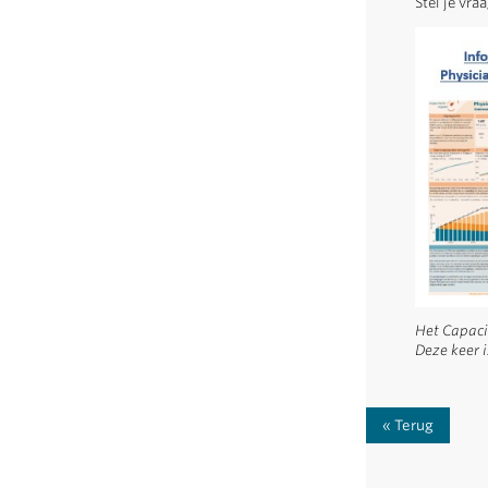
Stel je vr
Het Capacit
Deze keer i
Terug