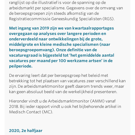
ranglijst op die illustratief is voor de spanning op de
arbeidsmarkt per specialisme. Gegevens over de omvang van
de beroepsgroepen zijn steeds afkomstig van de
Registratiecommissie Geneeskundig Specialisten (RGS).
Met ingang van 2019 zijn we van kwartaalrapportages
overgegaan op analyses over langere perioden en
onderverdeeld naar ontwikkelingen bij de grote,
middelgrote en kleine medische specialismen (naar
beroepsgroepomvang). Onze definitie van de
vacaturegraad is bijgesteld tot ‘het gemiddelde aantal
vacatures per maand per 100 werkzame artsen’ in de
peilperiode.
De ervaring leert dat per beroepsgroep het beleid met
betrekking tot het plaatsen van vacatures zeer verschillend kan
zijn. De arbeidsmarktmonitor geeft daarom trends weer, maar
kan geen absoluut beeld van de werkelijkheid presenteren.
Hieronder vindt u de Arbeidsmarktmonitor (AMM) vanaf
2018. Bij ieder rapport vindt u ook het bijbehorende artikel in
Medisch Contact (MC).
2020, 2e halfjaar