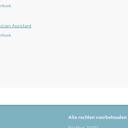
enboek.
ician Assistant
enboek.
Alle rechten voorbehouden
Postbus 20051