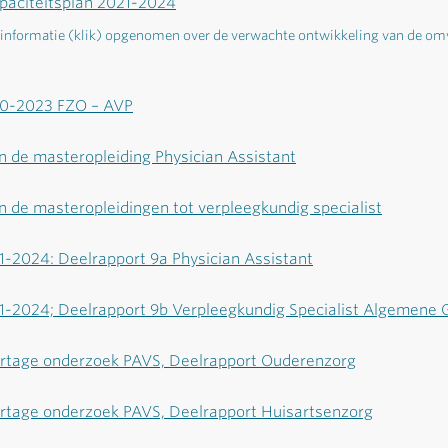
apaciteitsplan 2021-2024
a informatie (klik) opgenomen over de verwachte ontwikkeling van de om
20-2023 FZO – AVP
n de masteropleiding Physician Assistant
n de masteropleidingen tot verpleegkundig specialist
1-2024: Deelrapport 9a Physician Assistant
21-2024; Deelrapport 9b Verpleegkundig Specialist Algemene
tage onderzoek PAVS, Deelrapport Ouderenzorg
tage onderzoek PAVS, Deelrapport Huisartsenzorg