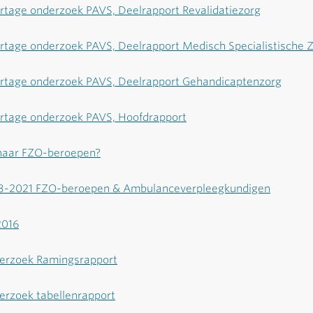
tage onderzoek PAVS, Deelrapport Revalidatiezorg
tage onderzoek PAVS, Deelrapport Medisch Specialistische 
tage onderzoek PAVS, Deelrapport Gehandicaptenzorg
tage onderzoek PAVS, Hoofdrapport
naar FZO-beroepen?
18-2021 FZO-beroepen & Ambulanceverpleegkundigen
2016
erzoek Ramingsrapport
erzoek tabellenrapport