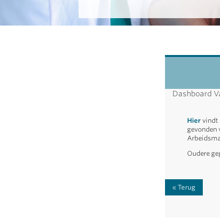
Dashboard Va
Hier
vindt 
gevonden v
Arbeidsma
Oudere geg
Terug