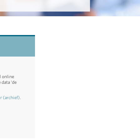
l online
 data ‘de
 (archief)
.