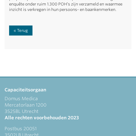
enquête onder ruim 1.300 POH’s zijn verzameld en waarmee
inzicht is verkregen in hun persoons- en baankenmerken.
Terug
Capaciteitsorgaan
Domus Medica
Mercatorlaan 1200
3525BL Utrecht
Alle rechten voorbehouden 2023
Postbus 20051
3502LB Utrecht