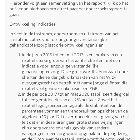
Hieronder volgt een samenvatting van het rapport. Klik op het
pdf-icoon hierboven om direct naar het onderzoeksrapport te
gaan.
Ontwikkeling indicaties
Inzicht in de instroom, doorstroom en uitstroom van het
aantal indicaties voor de langdurige verstandelijke
gehandicaptenzorg laat drie ontwikkelingen zien:
In de jaren 2015 tot en met 2017 is er sprake van een
relatief sterke groei van het aantal cliënten met een
indicatie voor langdurige verstandelijke
gehandicaptenzorg. Deze groei wordt veroorzaakt door
cliënten die eerder gebruikmaakten van het Wlz-
overgangsrecht en betreft met name jonge cliënten die
relatief veel gebruikmaken van een PGB.
In de periode 2017 tot en met 2020 stabiliseert de groei
tot een gemiddelde van ca. 2% per jaar. Zowel het
relatief lage groeipercentage als de stabiliteit van dit
percentage vormen een trendbreuk ten opzichte van de
afgelopen 10 jaar. Dit is vermoedelijk het gevolg van het
feit dat er in deze jaren geen grote stelselwijzigingen
zijn doorgevoerd en er als gevolg van eerdere
wijzigingen meer zorg wordt opgepakt in de jeugdzorg
en de Wmo. Met deze stabilisatie wordt de ontwikkeling