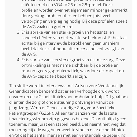
cliënten met een VG4, VG5 of VG8-profiel. Deze
profielen worden over het algemeen minder gekenmerkt
door gedragsproblematiek en hebben juist veel
verzorging en verpleging nodig. Bij deze profielen speelt
de AVG vaak een grotere rol.
Er is sprake van een sterke groei van het aantal en
aandeel cliënten van niet-westerse herkomst. Er bestaat
echter bij geïnterviewde betrokkenen geen unaniem
beeld dat deze subpopulatie meer aandacht vraagt van
de AVG.
Er is sprake van een sterke groei van de meerzorg. Deze
ontwikkeling is met name zichtbaar bij de profielen
rondom gedragsproblematiek, waardoor de impact op
de AVG-capaciteit beperkt zal zijn.
Ten slotte wordt in interviews met Artsen voor Verstandelijk
Gehandicapten benoemd dat er een verhoogde druk wordt
ervaren op de VG-polikliniek voor ambulante hulp. Dit gaat om
cliënten die zorg of ondersteuning ontvangen vanuit de
jeugdzorg, Wmo of Geneeskundige Zorg voor Specifieke
Patiëntgroepen (GZSP). Alleen ten aanzien van de laatste
financieringsstroom zijn gegevens bekend. Daaruit blijkt geen
toename, maar juist een stabiel beeld. Dat neemt niet weg dat
men mogelijk de weg beter weet te vinden naar de polikliniek
en/of dat het aantal mensen met een verstandelijke beperking