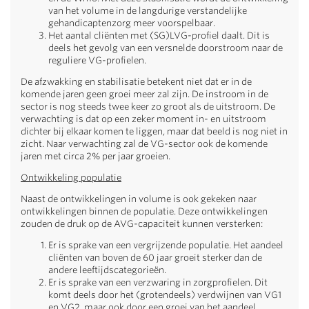
van het volume in de langdurige verstandelijke
gehandicaptenzorg meer voorspelbaar.
Het aantal cliënten met (SG)LVG-profiel daalt. Dit is
deels het gevolg van een versnelde doorstroom naar de
reguliere VG-profielen.
De afzwakking en stabilisatie betekent niet dat er in de
komende jaren geen groei meer zal zijn. De instroom in de
sector is nog steeds twee keer zo groot als de uitstroom. De
verwachting is dat op een zeker moment in- en uitstroom
dichter bij elkaar komen te liggen, maar dat beeld is nog niet in
zicht. Naar verwachting zal de VG-sector ook de komende
jaren met circa 2% per jaar groeien.
Ontwikkeling populatie
Naast de ontwikkelingen in volume is ook gekeken naar
ontwikkelingen binnen de populatie. Deze ontwikkelingen
zouden de druk op de AVG-capaciteit kunnen versterken:
Er is sprake van een vergrijzende populatie. Het aandeel
cliënten van boven de 60 jaar groeit sterker dan de
andere leeftijdscategorieën.
Er is sprake van een verzwaring in zorgprofielen. Dit
komt deels door het (grotendeels) verdwijnen van VG1
en VG2, maar ook door een groei van het aandeel