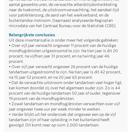
aantal gewerkte uren, de verwachte arbeidstijdontwikkeling
naar de toekomst, de uitstroomverwachting, het aandeel tijd
voor patiëntenzorg, de aard van het werkverband, en de
buitenlandse instroom. Daarnaast analyseerde Regioplan
microdata van het Centraal Bureau voor de Statistiek (CBS).
Belangrijkste conclusies
Uit deze inventarisatie is onder meer het volgende gebleken:
• Over vijf jaar verwacht ongeveer 11 procent van de huidige
mondhygiënisten uitgestroomd te zijn. Na tien jaar is dit 20
procent, na vijftien jaar 31 procent, en na twintig jaar 46
procent.
• Over vijf jaar verwacht ongeveer 26 procent van de huidige
tandartsen uitgestroomd te zijn. Na tien jaar is dit 42 procent,
na 15 jaar 52 procent, en na 20 jaar 63 procent.
• Dat de verwachte uitstroom onder tandartsen veel hoger ligt,
kan komen doordat zij over het algemeen ouder zijn. Zo is 44
procent van de huidige tandartsen 50 jaar of ouder, tegenover
19 procent van de mondhygiënisten.
• Zowel tandartsen en mondhygiënisten verwachten over vijf
jaar ongeveer twee uur per week minder te werken.
• Verder blijkt uit het onderzoek dat ongeveer een op de vijf
tandartsen zijn of haar opleiding in het buitenland heeft
gevolgd. Dit komt neer op ruim 2.000 tandartsen.