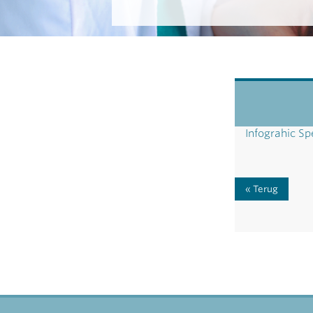
Infograhic S
Terug