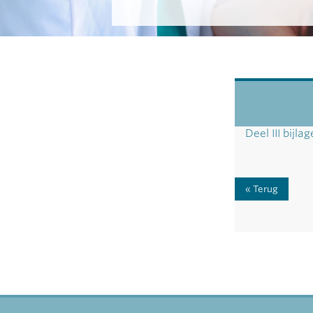
Deel III bijla
Terug