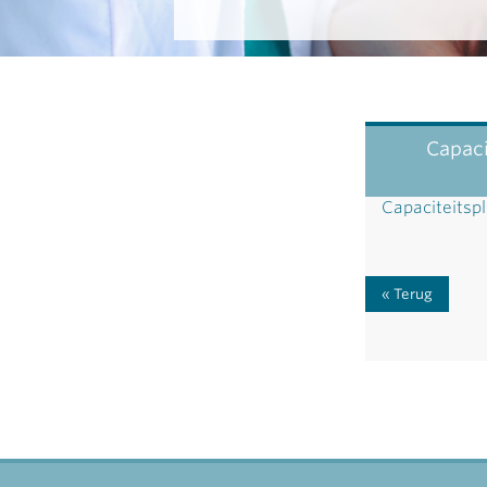
Capaci
Capaciteitsp
Terug