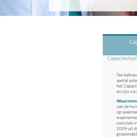
Ca
Capaciteitsp
Ten behoev
aantal ext
het Capaci
en zijn via
Waarneme
van de hui
op waarnem
waarnemers
voorzien i
2009 uit d
groeiende)