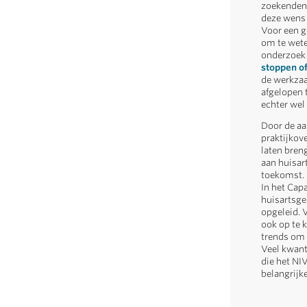
zoekenden,
deze wens 
Voor een g
om te wete
onderzoe
stoppen of
de werkzaa
afgelopen t
echter wel
Door de aa
praktijkov
laten bren
aan huisart
toekomst.
In het Cap
huisartsge
opgeleid. 
ook op te 
trends om 
Veel kwanti
die het NI
belangrijk