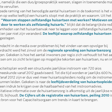
 namelijk die een duo/groepspraktijk wensen, slagen in toenemende ma
te vervullen.
oede raming van het benodigde aantal huisartsen in de toekomst is het 
n op welke leeftijd een huisarts stopt met de praktijk en waarom. Uit het
k
“Waarom stoppen zelfstandige huisartsen met werken? Motieven om
 door te werken als zelfstandig huisarts.”
blijkt dat de belangrijkste r
mheden van het huisartsenvak neer te leggen voor zelfstandige huisarts
ien jaar niet zijn veranderd.
De leeftijd waarop zelfstandige huisartsen
 gestegen.
ndacht in de media over problemen bij het vinden van een opvolger bij
erdracht werd het zinvol om de
regionale spreiding aan huisartsenzorg
gen. Gekeken is hoe het aantal inwoners per regio zich verhoudt tot het a
sen om zo zicht te krijgen op mogelijke tekorten aan huisartsen, nu en in
aciteitsplan wordt een structurele jaarlijkse instroom van 720 aios
neeskunde vanaf 2012 geadviseerd. Tot die tijd worden er jaarlijks 600 h
Vanaf 2012 zijn er dus veel meer huisartsopleiders nodig om de instrome
kunnen leiden. Gekeken is naar de
leeftijdsverdeling van huisartsopleide
een indruk te krijgen over de haalbaarheid van het instroomadvies.
tatieve informatie over de huisartsenzorg is afkomstig uit de jaarlijkse r
VEL bijhoudt.
De Cijfers uit de registratie van huisartsen, peiling 2010
i
e bron voor het Capaciteitsorgaan om trends in kaart te brengen.