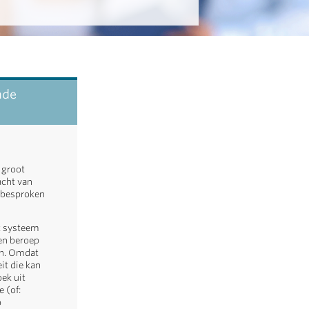
nde
 groot
acht van
r besproken
et systeem
en beroep
en. Omdat
it die kan
ek uit
 (of:
p