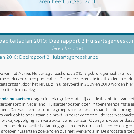
jaren heeft uitgebracht.
paciteitsplan 2010: Deelrapport 2 Huisartsgeneesku
december 2010
lan 2010: Deelrapport 2 Huisartsgeneeskunde
e van het Advies Huisartsgeneeskunde 2010 is gebruik gemaakt van een
erne onderzoeken en publicaties. De onderzoeken die in dit kader, in opdr
teitsorgaan, door het NIVEL zijn uitgevoerd in 2009 en 2010 worden hie
 een link te raadplegen.
nde huisartsen
dragen in belangrijke mate bij aan de flexibiliteit van h
sartsenzorg in Nederland. Huisartsenposten doen in toenemende mate e
ers. Dat was de reden om de groep waarnemers in kaart te laten breng
 vaak ook te boek staan als praktijkzoeker vormen zij de reservecapacite
n praktijkopvolging van vertrekkende huisartsen. Overigens wees onderzo
at er voor de capaciteitsplanning geen reden is om aan te nemen dat grote
 groepen huisartsen zoekend en dus niet werkend zijn. De grootste groe