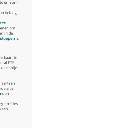
te erin om
van belang
 te
edenen om
en in de
 stoppen
is
in kaart te
antal FTE
 de nabije
uisartsen
nde aios
rs
en
egistraties
s een