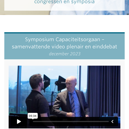
congressen en symposia
Symposium Capaciteitsorgaan –
samenvattende video plenair en einddebat
december 2023