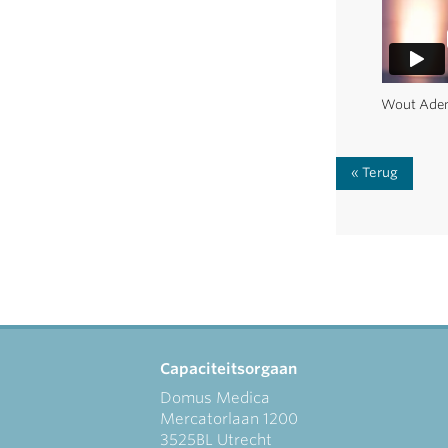
Wout Adem
Terug
Capaciteitsorgaan
Domus Medica
Mercatorlaan 1200
3525BL Utrecht