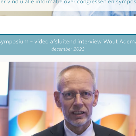
ier vind u alle informatie over congressen en sympos
Symposium – video afsluitend interview Wout Adem
december 2023