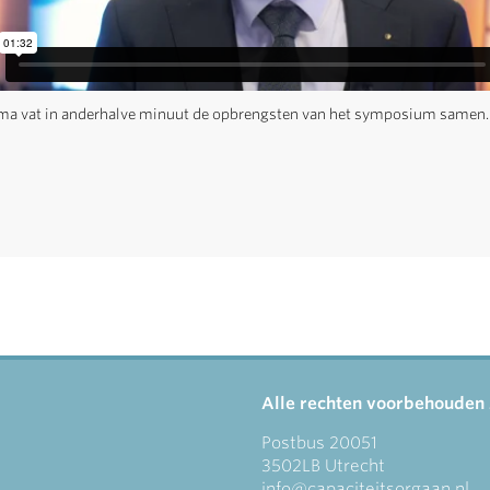
a vat in anderhalve minuut de opbrengsten van het symposium samen.
Alle rechten voorbehouden
Postbus 20051
3502LB Utrecht
info@capaciteitsorgaan.nl