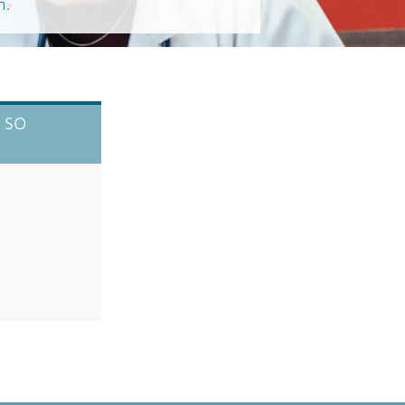
n.
7 SO