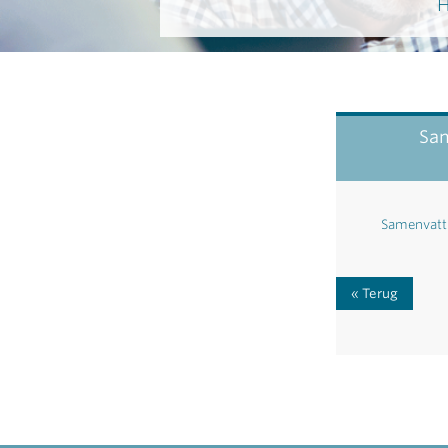
H
Sam
Samenvatt
Terug