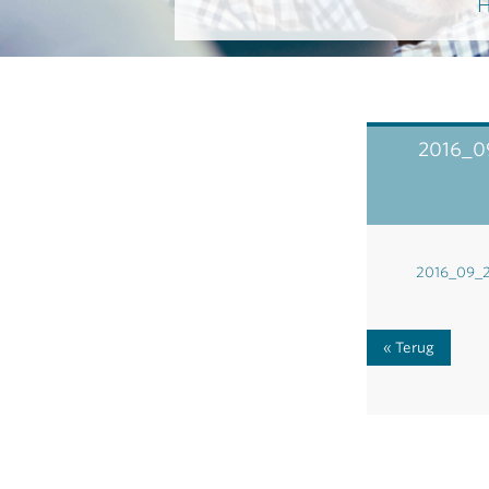
H
2016_0
2016_09_2
Terug