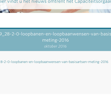
ier vindt u het nieuws omtrent het Capaciteitsorgaa
9_28-2-0-loopbanen-en-loopbaanwensen-van-basis
meting-2016
oktober 2016
8-2-0-loopbanen-en-loopbaanwensen-van-basisartsen-meting-2016