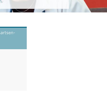
n.
artsen-