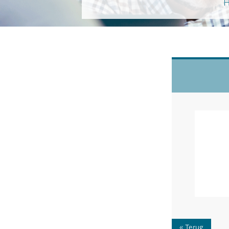
H
Terug