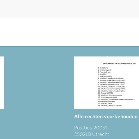
Alle rechten voorbehouden
Postbus 20051
3502LB Utrecht