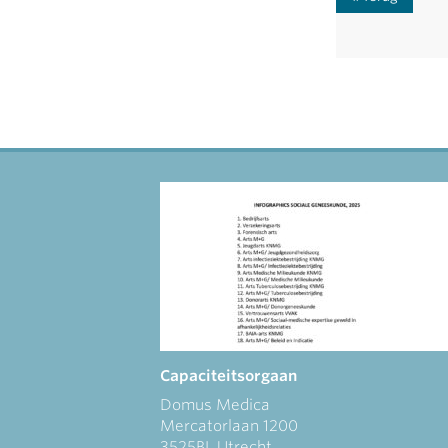
Capaciteitsorgaan
Domus Medica
Mercatorlaan 1200
3525BL Utrecht