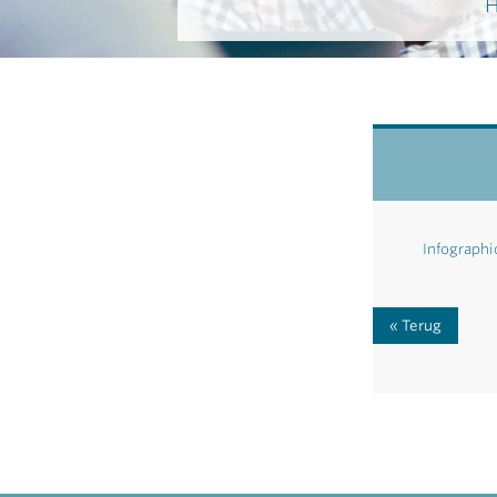
H
Infograph
Terug