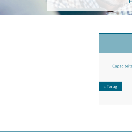
H
Capaciteit
Terug