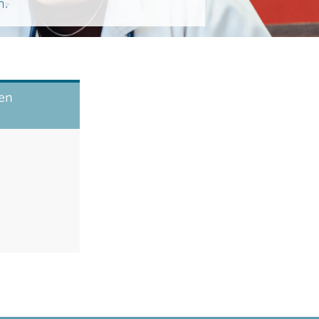
n.
ten