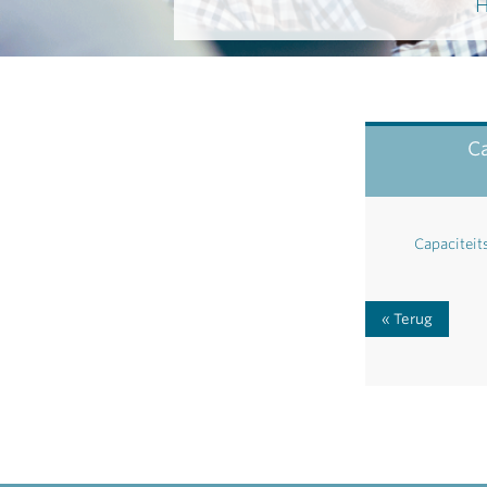
H
Ca
Capaciteit
Terug