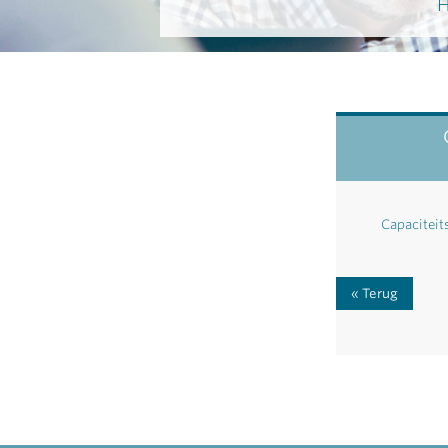
H
Capaciteit
Terug