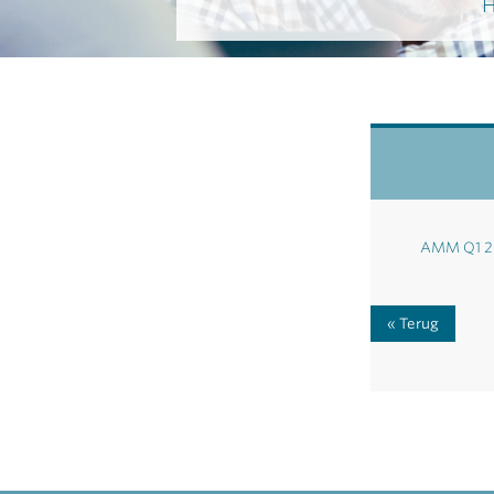
H
AMM Q1 2
Terug