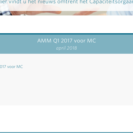
ier vindt u het nieuws omtrent het Capaciteitsorgaa
AMM Q1 2017 voor MC
april 2018
017 voor MC