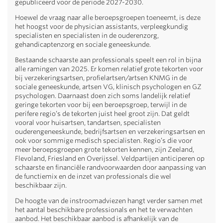
gepubliceerd voor de periode 2027-2030.
Hoewel de vraag naar alle beroepsgroepen toeneemt, is deze
het hoogst voor de physician assistants, verpleegkundig
specialisten en specialisten in de ouderenzorg,
gehandicaptenzorg en sociale geneeskunde.
Bestaande schaarste aan professionals speelt een rol in bijna
alle ramingen van 2025. Er komen relatief grote tekorten voor
bij verzekeringsartsen, profielartsen/artsen KNMG in de
sociale geneeskunde, artsen VG, klinisch psychologen en GZ
psychologen. Daarnaast doen zich soms landelijk relatief
geringe tekorten voor bij een beroepsgroep, terwijl in de
perifere regio’s de tekorten juist heel groot zijn. Dat geldt
vooral voor huisartsen, tandartsen, specialisten
ouderengeneeskunde, bedrijfsartsen en verzekeringsartsen en
ook voor sommige medisch specialisten. Regio’s die voor
meer beroepsgroepen grote tekorten kennen, zijn Zeeland,
Flevoland, Friesland en Overijssel. Veldpartijen anticiperen op
schaarste en financiële randvoorwaarden door aanpassing van
de functiemix en de inzet van professionals die wel
beschikbaar zijn.
De hoogte van de instroomadviezen hangt verder samen met
het aantal beschikbare professionals en het te verwachten
aanbod. Het beschikbaar aanbod is afhankelijk van de