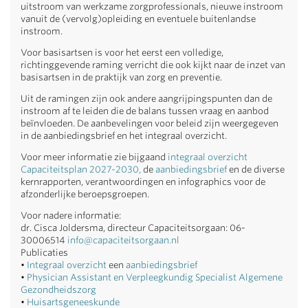
uitstroom van werkzame zorgprofessionals, nieuwe instroom
vanuit de (vervolg)opleiding en eventuele buitenlandse
instroom.
Voor basisartsen is voor het eerst een volledige,
richtinggevende raming verricht die ook kijkt naar de inzet van
basisartsen in de praktijk van zorg en preventie.
Uit de ramingen zijn ook andere aangrijpingspunten dan de
instroom af te leiden die de balans tussen vraag en aanbod
beïnvloeden. De aanbevelingen voor beleid zijn weergegeven
in de aanbiedingsbrief en het integraal overzicht.
Voor meer informatie zie bijgaand
integraal overzicht
Capaciteitsplan 2027-2030
,
de
aanbiedingsbrief
en de diverse
kernrapporten, verantwoordingen en infographics voor de
afzonderlijke beroepsgroepen.
Voor nadere informatie:
dr. Cisca Joldersma, directeur Capaciteitsorgaan: 06-
30006514
info@capaciteitsorgaan.nl
Publicaties
•
Integraal overzicht
een
aanbiedingsbrief
•
Physician Assistant en Verpleegkundig Specialist Algemene
Gezondheidszorg
•
Huisartsgeneeskunde