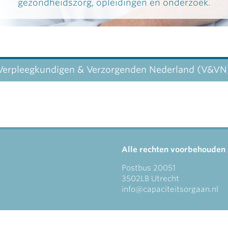
gezondheidszorg, opleidingen en onderzoek.
Verpleegkundigen & Verzorgenden Nederland (V&VN
Alle rechten voorbehouden
Postbus 20051
3502LB Utrecht
info@capaciteitsorgaan.nl