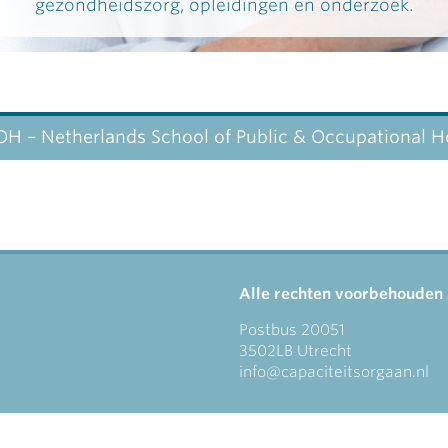
gezondheidszorg, opleidingen en onderzoek.
H – Netherlands School of Public & Occupational H
Alle rechten voorbehouden
Postbus 20051
3502LB Utrecht
info@capaciteitsorgaan.nl