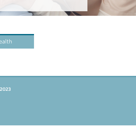
ealth
 2023