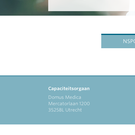
NSPO
Capaciteitsorgaan
Domus Medica
Mercatorlaan 1200
3525BL Utrecht